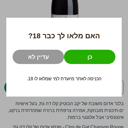
האם מלאו לך כבר 18?
כן
עדיין לא
לדלג
119 ₪
להתחלה
של
הכניסה לאתר מיועדת למי שמלאו לו 18.
גלריית
הוספה לסל
תמונות
בלנד אדום משובח של יקב הבוטיק קלו דה גת, בעל אישיות
ים-תיכונית מובהקת, אמירה צרפתית ברורה שמהדהדת ברקע,
אינטנסיבי אבל אלגנטי ברמות.
Clos de Gat Chanson Rouge - שנסון אדום של קלו דה גת,