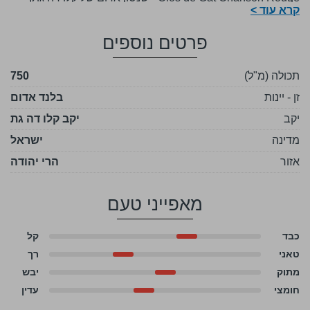
קרא עוד >
Estate Winery שכל כרמיו ממוקמים סביב היקב, הוא ב3
משפטים קצרים: יותר סגול מאדום, יותר חצוף ממאופק ויותר
פרטים נוספים
נגיש ממורכב. בלנד תלת זני זה מופק מענבי קברנה סוביניון,
סירה ומורבדר. חומציות מאוזנת וטאנינים משתלבים היטב בכל
תכולה (מ"ל)
750
לגימה, הסיומת ארוכה, מלאת חיים ומתובלת בטעמים
זן - יינות
ים־תיכוניים, וישר לאחריה שורר יובש קל בחלל הפה.
בלנד אדום
יקב
יקב קלו דה גת
מדינה
ישראל
אזור
הרי יהודה
מאפייני טעם
כבד
קל
טאני
רך
מתוק
יבש
חומצי
עדין