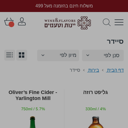
משלוח חינם בהזמנה מעל 499
סיידר
הצג
סנן לפי
גריד
רשימ
כ-
תצוגה
דף הבית
בירות
סיידר
גליפט רוזה
Oliver’s Fine Cider -
Yarlington Mill
750ml
/
5.7%
330ml
/
4%