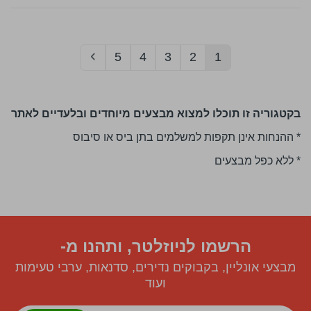
דף
You're
דף
דף
דף
דף
דף
5
4
3
2
1
currently
reading
בקטגוריה זו תוכלו למצוא מבצעים מיוחדים ובלעדיים לאתר
page
* ההנחות אינן תקפות למשלמים בתן ביס או סיבוס
* ללא כפל מבצעים
הרשמו לניוזלטר, ותהנו מ-
מבצעי אונליין, בקבוקים נדירים, סדנאות, ערבי טעימות
ועוד