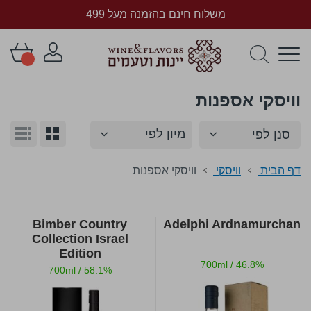
משלוח חינם בהזמנה מעל 499
וויסקי אספנות
הצג
סנן לפי
גריד
רשימ
כ-
תצוגה
דף הבית
וויסקי
וויסקי אספנות
Bimber Country
Adelphi Ardnamurchan
Collection Israel
Edition
700ml
/
46.8%
700ml
/
58.1%