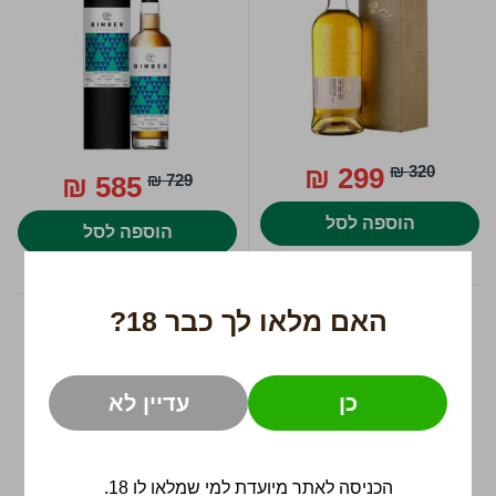
299 ₪
320 ₪
585 ₪
729 ₪
הוספה לסל
הוספה לסל
האם מלאו לך כבר 18?
Willett Straight Rye
מורטלאך 25 שנים
700ml
/
43%
700ml
/
54.4%
כן
עדיין לא
הכניסה לאתר מיועדת למי שמלאו לו 18.