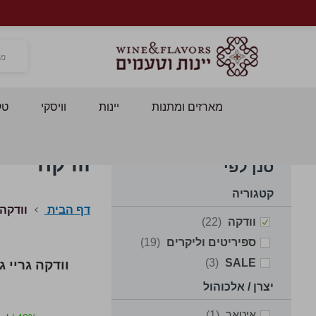
חפש
מארזים ומתנות
יינות
וויסקי
טק
וודקה
סנן לפי
קטגוריה
דף הבית
וודקה
items
וודקה
22
items
ספיריטים וליקרים
19
items
3
SALE
וודקה גריי גוס 1 
יצרן / אלכוהול
item
איטאר
1