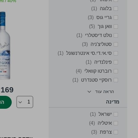
ml
/
40%
item
בלוגה
1
items
גריי גוס
3
items
וואן גוך
5
item
נולט דיסטלרי
1
items
סטוליצ'ניה
3
item
סי.אי.די.סי אינטרנשונל
1
item
פינלנדיה
1
items
רוברטו קוואלי
4
item
רוסקיי סטנדרט
1
169 ₪
הראה עוד
מדינה
הו
item
ישראל
1
items
איטליה
4
items
צרפת
3