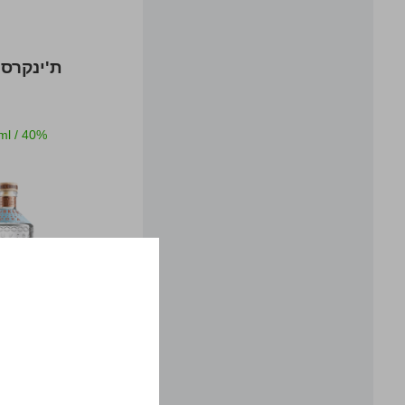
ת'ינקרס 
ml
/
40%
179 ₪