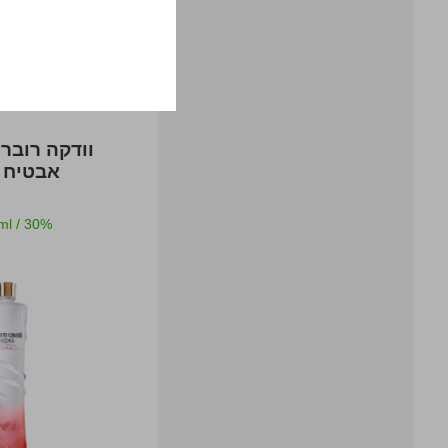
הו
וודקה רוברט
אבטיח 
ml
/
30%