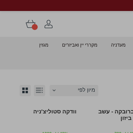
מעדניה
מקררי יין ואביזרים
מגזין
הצג
רשימה
גריד
כ-
תצוגה
ברובקה - עשב
וודקה סטוליצ'ניה
ביזון