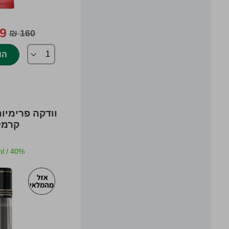
 ₪
160 ₪
הו
וודקה פרימיום
קרמל
l
/
40%