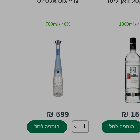
טל וואן ליטר
גריי גוס אלטיוס
700ml
/
40%
1000ml
/
599 ₪
159
הוספה לסל
הוספה לסל