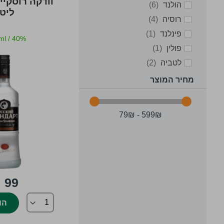
items
הולנד
6
ליט
items
רוסיה
4
item
פינלנד
1
ml
/
40%
item
פולין
1
items
לטביה
2
מחיר המוצר
79₪ - 599₪
99 ₪
הו