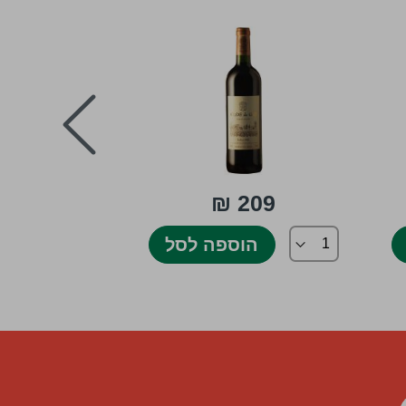
next
₪
209 ₪
85 ₪
הוספה לסל
הו