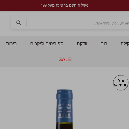
משלוח חינם בהזמנה מעל 499
חפש
ילה
רום
וודקה
ספיריטים וליקרים
בירות
SALE
לדלג
ל
לסוף
ל
של
ש
גלריית
ג
תמונות
ת