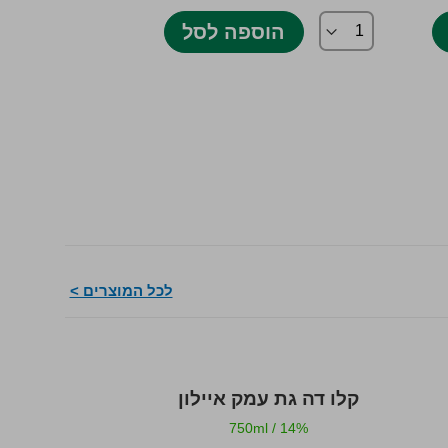
הוספה לסל
הו
לכל המוצרים >
קלו דה גת עמק איילון
ויתקין מסע י
/
13.5%
750ml
/
14%