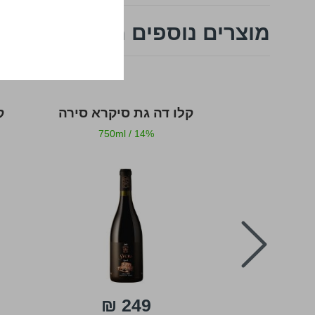
מוצרים נוספים מהרי יהודה
ריזלינג
קלו דה גת סיקרא סירה
ק
750ml
/
14%
750ml
prev
249 ₪