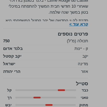
LaVie Rouge du Castel - בלנד בסגנון בורדולזי
שאחרי 10 חודשי חבית המשיך להתפתח במיכלי
בטון במשך שנה שלמה.
סדרת לה וי החדשה של יקב קסטל המשפחתי היא
קרא עוד >
בשורה מרעננת המשלימה את מהלך ההתחדשות
של היקב. אפשר לומר שיין זה - המורכב מהזנים
פרטים נוספים
קברנה סוביניון, מרלו ופטיט ורדו - הוא "האח
תכולה (מ"ל)
750
הצעיר" של פטיט-קסטל, כאשר מחירו וטעמו
זן - יינות
בלנד אדום
נגישים יותר (לכיס ולחך), הוא עשוי בקפידה רבה
יקב
יקב קסטל
כמיטב מסורת היקב, פירותי מאוד, בעל גוף
בינוני-מלא.
מדינה
ישראל
אזור
הרי יהודה
סטייל
כבד
קל
טאני
רך
מתוק
יבש