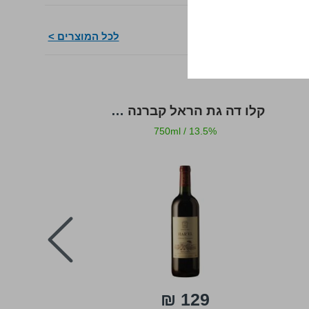
לכל המוצרים >
קלו דה גת הראל קברנה סוביניון
קלו דה גת ע
/
14%
750ml
/
13.5%
next
209 ₪
129 ₪