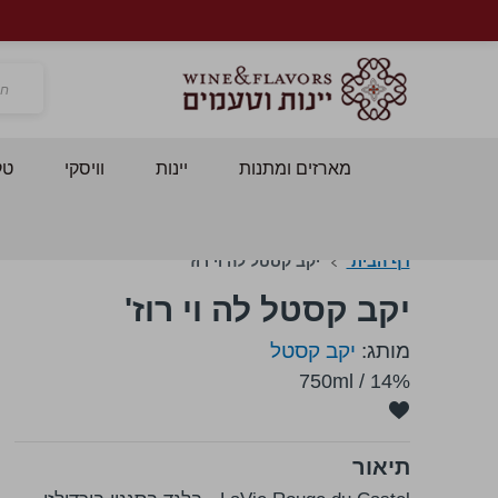
חפש
מארזים ומתנות
יינות
וויסקי
טק
דף הבית
יקב קסטל לה וי רוז'
יקב קסטל לה וי רוז'
מותג:
יקב קסטל
750ml
/
14%
תיאור