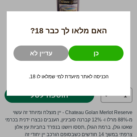
האם מלאו לך כבר 18?
כן
עדיין לא
לדלג
189 ₪
להתחלה
הכניסה לאתר מיועדת למי שמלאו לו 18.
של
גלריית
תמונות
הוספה לסל
Chateau Golan Merlot Reserve - יין מוצלח ומיוחד זה עשוי
מ-88% מרלו ו- 12% קברנה סוביניון, הענבים נבצרו ידנית בכרמי
שאטו גולן, ברמת הגולן ,תססו ויושנו בנפרד בחביות עץ אלון
צרפתי במשך 14 חודשים כשבסופם הורכב יין יחודי זה