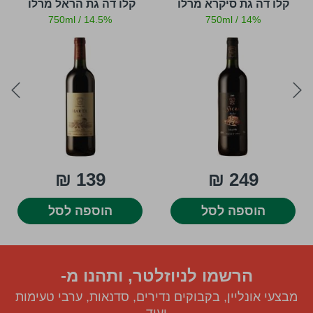
קלו דה גת סיקרא מרלו
קלו דה גת הראל מרלו
750ml
/
14.5%
750ml
/
14%
ext
prev
139 ₪
249 ₪
הוספה לסל
הוספה לסל
הרשמו לניוזלטר, ותהנו מ-
מבצעי אונליין, בקבוקים נדירים, סדנאות, ערבי טעימות