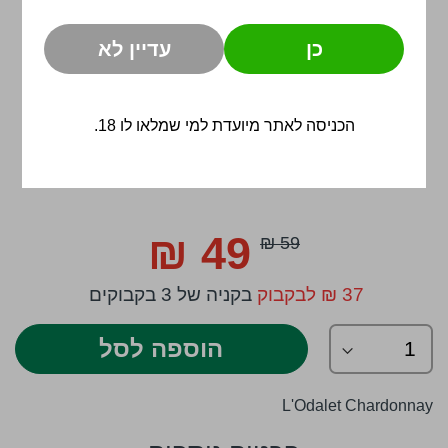
כן
עדיין לא
הכניסה לאתר מיועדת למי שמלאו לו 18.
לדלג
להתחלה
49 ₪
59 ₪
Special
של
Price
גלריית
37 ₪ לבקבוק
בקניה של 3 בקבוקים
תמונות
הוספה לסל
L'Odalet Chardonnay