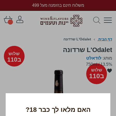
משלוח חינם בהזמנה מעל 499
דף הבית
L'Odalet שרדונה
L'Odalet שרדונה
שלוש
לודאלט
מותג:
ב110
750ml
/
13.5%
לדלג
שלוש
לסוף
ב110
של
גלריית
תמונות
האם מלאו לך כבר 18?