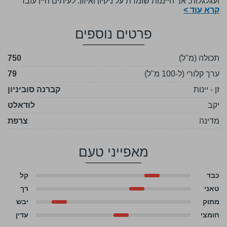
ועגלגלות, אך הייננות שומרת על ניקיון ואיזון. לעיתים היין עובר
קרא עוד >
יישון קצר בעץ אלון להוספת עומק ותיבול.
בכוס מתקבלים ניחוחות של קסיס, שזיף ודובדבן שחור, לצד
פרטים נוספים
נגיעות של וניל ותבלין עדין. בפה הוא מלא אך נגיש, עם טאנינים
רכים יחסית, חומציות מתונה וסיומת חלקה.
תכולה (מ"ל)
750
זהו קברנה שמתאים בדיוק למה שרוב האנשים מחפשים- ברור,
ערך קלורי (ל-100 מ"ל)
79
טעים ולא מורכב מדי.
זן - יינות
קברנה סוביניון
נהדר לצד בשרים על האש, פסטות עשירות או גבינות קשות.
יקב
לודאלט
מדינה
צרפת
מאפייני טעם
כבד
קל
טאני
רך
מתוק
יבש
חומצי
עדין