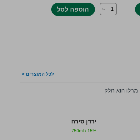
הוספה לסל
הו
לכל המוצרים >
, מרלו הוא חלק
ירדן סירה
יקב טוליפ 
/
14.5%
750ml
/
15%