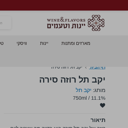
חפש
מארזים ומתנות
יינות
וויסקי
טק
דף הבית
יקב תל רוזה סירה
יקב תל רוזה סירה
מותג:
יקב תל
750ml
/
11.1%
תיאור