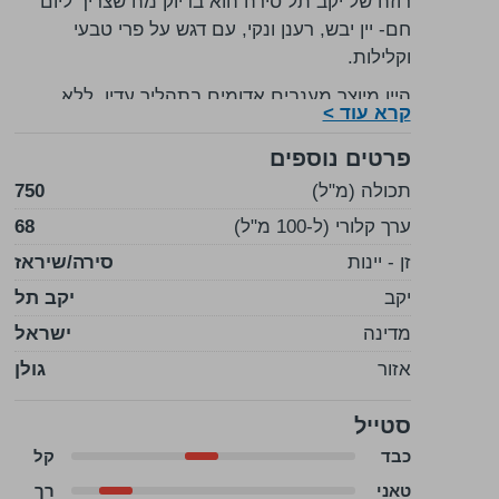
רוזה של יקב תל סירה הוא בדיוק מה שצריך ליום
חם- יין יבש, רענן ונקי, עם דגש על פרי טבעי
וקלילות.
היין מיוצר מענבים אדומים בתהליך עדין, ללא
קרא עוד >
השפעת עץ, במטרה לשמור על פרופיל בהיר, חד
ומדויק.
פרטים נוספים
תכולה (מ"ל)
בכוס מתקבלים תות שדה, פטל ונגיעה פרחונית.
750
בפה הוא קליל וזורם, עם חומציות נעימה וסיומת
ערך קלורי (ל-100 מ"ל)
68
נקייה שמזמינה עוד לגימה.
זן - יינות
סירה/שיראז
זהו רוזה שעובד תמיד- לאירוח, לים או פשוט לפתוח
יקב
יקב תל
בקבוק בלי לחשוב יותר מדי.
מדינה
ישראל
נהדר לצד סלטים, דגים קלים, גבינות טריות או
אזור
מטבח ים־תיכוני קליל.
גולן
סטייל
כבד
קל
טאני
רך