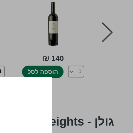
prev
140 ₪
הוספה לסל
גולן - Golan Heights