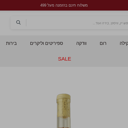
משלוח חינם בהזמנה מעל 499
חפש
ילה
רום
וודקה
ספיריטים וליקרים
בירות
SALE
לדלג
ל
לסוף
ל
של
ש
גלריית
ג
תמונות
ת