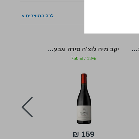
לכל המוצרים >
יקבי רמת הגולן גמלא קברנה סוביניון
יקב מיה לוצ’ה סירה וגבעולים
/
13%
750ml
/
13%
next
149 ₪
159 ₪