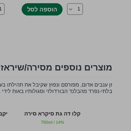
ספה לסל
הוספה לסל
סירה/שיראז - Syrah/Shiraz
מוצרים נוספים מסירה/שיראז
זן ענבים אדום, מפורסם ונפוץ שקיבל את תהילתו בעיק
בלתי-נפרד מהבלנד הבורדולזי וסגולותיו באות לידי 
 סירה פראי
קלו דה גת סיקרא סירה
750ml
/
14%
750ml