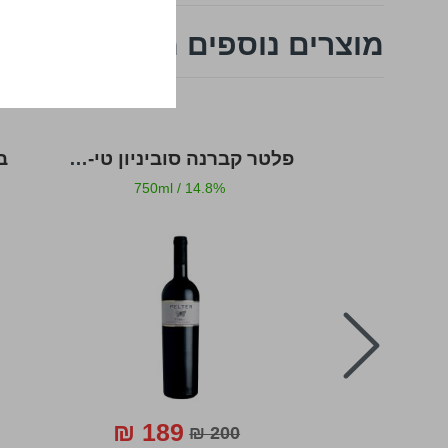
מוצרים נוספים מ גולן
 סוביניון
פלטר קברנה סוביניון טי-סלקשיין
ב
750ml
/
14.8%
750ml
prev
189 ₪
130 
200 ₪