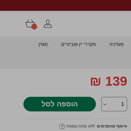
מעדניה
מקררי יין ואביזרים
מגזין
139 ₪
דלג
התחלה
ל
לריית
הוספה לסל
מונות
איסוף מהסניפים
: ללא עלות נוספת