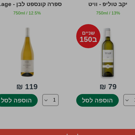
יקב טוליפ - וויט
ספרה ק
750ml
/
12.5%
750ml
/
13%
שניים
ב150
119 ₪
79 ₪
הוספה לסל
הוספה לסל