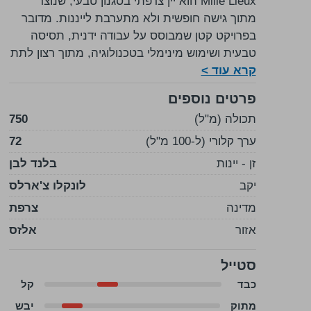
Mille Lieux הוא יין צרפתי בסגנון טבעי, שנוצר
מתוך גישה חופשית ולא מתערבת לייננות. מדובר
בפרויקט קטן שמבוסס על עבודה ידנית, תסיסה
טבעית ושימוש מינימלי בטכנולוגיה, מתוך רצון לתת
קרא עוד >
לענבים ולטרואר לדבר בעצמם.
היין מבוסס על בלנד של 13 זנים מאלזס, עם
פרטים נוספים
תסיסה של אשכולות שלמים ויישון במכלים
תכולה (מ"ל)
750
ניטרליים כמו בטון או נירוסטה, ללא השפעה בולטת
של עץ.
ערך קלורי (ל-100 מ"ל)
72
היין מבטא אופי רענן ובהיר, עם פרי לבן והדרי,
זן - יינות
בלנד לבן
נגיעה פרחונית ומרקם קליל אך מדויק. אין כאן
יקב
לונקלו צ'ארלס
עומס או כבדות – אלא איזון עדין בין חומציות חיה
מדינה
צרפת
לפשטות אלגנטית.
בכוס מתקבלים ניחוחות של לימון, תפוח ירוק
אזור
אלזס
ופריחה עדינה, עם סיומת נקייה ומעט מינרלית.
יין שמרגיש טבעי ולא מתאמץ – מושלם לצד דגים
סטייל
טריים, גבינות עיזים או סלטים רעננים.
כבד
קל
מתוק
יבש