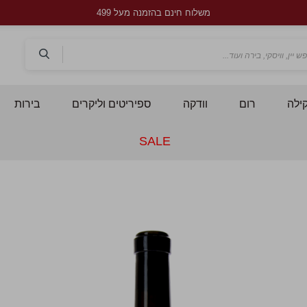
משלוח חינם בהזמנה מעל 499
חפש
ילה
רום
וודקה
ספיריטים וליקרים
בירות
SALE
לדלג
ל
לסוף
ל
של
ש
גלריית
ג
תמונות
ת