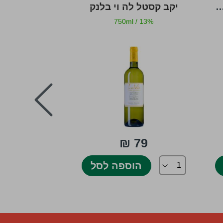
ונספט לבן - First Page
יקב קסטל לה וי בלנק
יעקב אוריה 
/
12.5%
750ml
/
13%
next
₪
79 ₪
200 ₪
הוספה לסל
הו