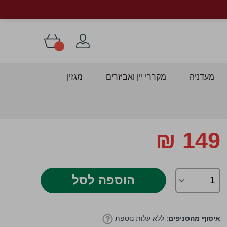
מעדניה
מקררי יין ואביזרים
מגזין
149 ₪
דלג
התחלה
ל
לריית
הוספה לסל
מונות
איסוף מהסניפים
: ללא עלות נוספת