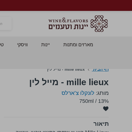
חפש
מארזים ומתנות
יינות
וויסקי
טק
דף הבית
mille lieux - מייל לין
mille lieux - מייל לין
מותג:
לונקלו צ'ארלס
750ml
/
13%
תיאור