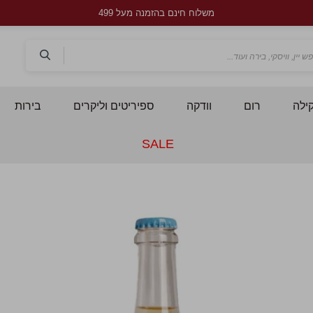
משלוח חינם בהזמנה מעל 499
חפש
ילה
רום
וודקה
ספיריטים וליקרים
בירות
SALE
לדלג
ל
לסוף
ל
של
ש
גלריית
ג
תמונות
ת