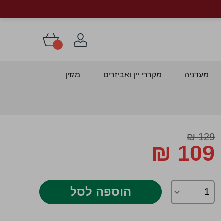
מעדניה
מקררי יין ואביזרים
מגזין
דלג
129 ₪
109 ₪
התחלה
Special
ל
Price
לריית
מונות
הוספה לסל