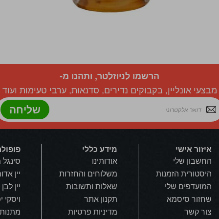
הרשמו לניוזלטר, ותהנו מ-
מבצעי אונליין, בקבוקים נדירים, סדנאות, ערבי טעימות ועוד
שליחה
איזור אישי
מידע כללי
פופולר
החשבון שלי
אודותינו
סינגל 
היסטורית הזמנות
משלוחים והחזרות
יין אדו
המועדפים שלי
שאלות ותשובות
יין לבן
שחזור סיסמא
תקנון אתר
ויסקי י
צור קשר
מדיניות פרטיות
מתנות