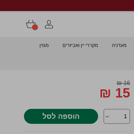
מעדניה
מקררי יין ואביזרים
מגזין
דלג
16 ₪
15 ₪
התחלה
Special
ל
Price
לריית
מונות
הוספה לסל