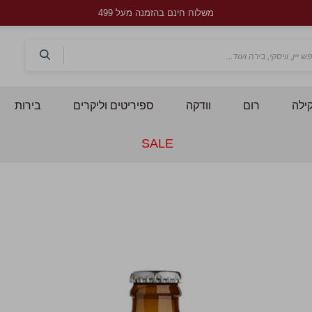
משלוח חינם בהזמנה מעל 499
חפש
ילה
רום
וודקה
ספיריטים וליקרים
בירות
SALE
לדלג
ל
לסוף
ל
של
ש
גלריית
ג
תמונות
ת