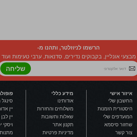
הרשמו לניוזלטר, ותהנו מ-
מבצעי אונליין, בקבוקים נדירים, סדנאות, ערבי טעימות ועוד
שליחה
איזור אישי
מידע כללי
פופולר
החשבון שלי
אודותינו
סינגל 
היסטורית הזמנות
משלוחים והחזרות
יין אדו
המועדפים שלי
שאלות ותשובות
יין לבן
שחזור סיסמא
תקנון אתר
ויסקי י
צור קשר
מדיניות פרטיות
מתנות