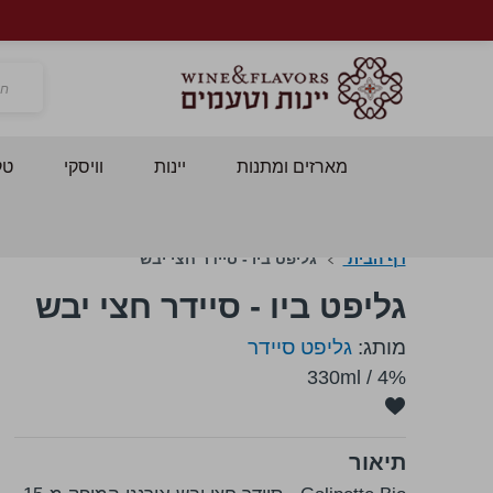
חפש
מארזים ומתנות
יינות
וויסקי
טק
דף הבית
גליפט ביו - סיידר חצי יבש
גליפט ביו - סיידר חצי יבש
מותג:
גליפט סיידר
330ml
/
4%
תיאור