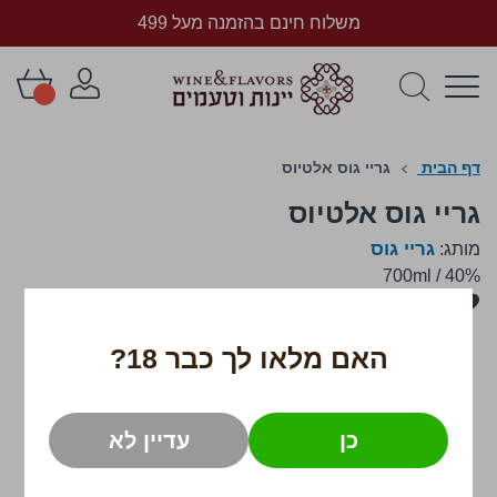
משלוח חינם בהזמנה מעל 499
דף הבית
גריי גוס אלטיוס
גריי גוס אלטיוס
גריי גוס
מותג:
700ml
/
40%
לדלג
לסוף
של
האם מלאו לך כבר 18?
גלריית
תמונות
כן
עדיין לא