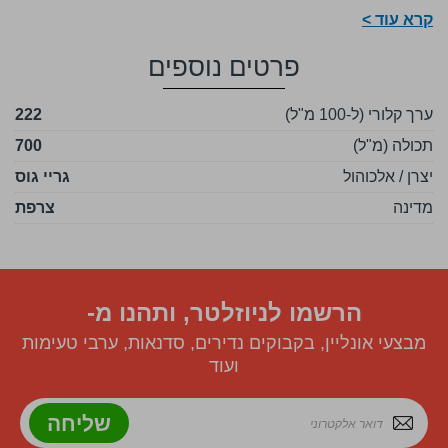
קרא עוד >
פרטים נוספים
ערך קלורי (ל-100 מ"ל)
222
תכולה (מ"ל)
700
יצרן / אלכוהול
גריי גוס
מדינה
צרפת
הרשמו לניוזלטר, ותהנו מ-
מבצעי אונליין, בקבוקים נדירים, סדנאות, ערבי טעימות
ועוד
שליחה