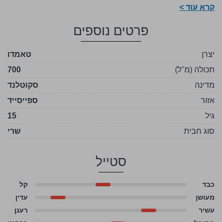
צימוקים, דומדמניות וגרידת תפוז. בחיך מלא במישמשים
קרא עוד >
עסיסיים, פטל טרי ושקדים מרירים. סיומת ארוכה ומהנה. בסך
פרטים נוספים
הכל לארץ הגיעו כמה מתוך 24,000 בקבוקים מהוויסקי במהדורה
מוגבלת הזאת ברחבי העולם.
יצרן
טאמדו
מזקקת Tamdhu מקדמת באופן נרחב את ההתמקדות היוצאת
תכולה (מ"ל)
דופן שלה בחביות שרי, מגובה בקמפיין שיווק ״מספרד
700
לספייסייד״ (From Spain to Speyside) שמסביר כיצד ומאיזה
מדינה
סקוטלנד
מקור מגיעים החביות שרי.
אזור
ספייסייד
גיל
15
סוג חבית
שרי
סטייל
כבד
קל
מעושן
עדין
עשיר
רענן