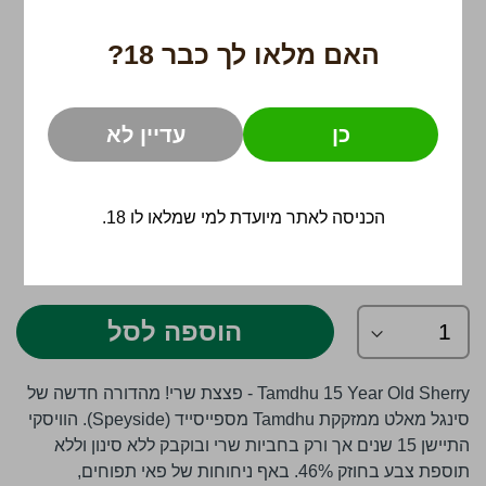
האם מלאו לך כבר 18?
כן
עדיין לא
הכניסה לאתר מיועדת למי שמלאו לו 18.
לדלג
559 ₪
להתחלה
של
גלריית
הוספה לסל
תמונות
Tamdhu 15 Year Old Sherry - פצצת שרי! מהדורה חדשה של
סינגל מאלט ממזקקת Tamdhu מספייסייד (Speyside). הוויסקי
התיישן 15 שנים אך ורק בחביות שרי ובוקבק ללא סינון וללא
תוספת צבע בחוזק 46%. באף ניחוחות של פאי תפוחים,