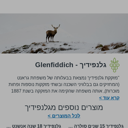
גלנפידיך - Glenfiddich
"מזקקת גלנפידיך נמצאת בבעלותה של משפחת גראנט
(המחזיקים גם בבלוויני השכנה ובשתי מזקקות נוספות ופחות
מוכרות), אותה משפחה שהקימה את המזקקה בשנת 1887
בסמוך לעיר Dufftown שבאיזור הספייסייד. בשנת 1963
קרא עוד >
בוקבק גלנפידיך לראשונה כסינגל מאלט באופן רישמי,
מוצרים נוספים מגלנפידיך
המזקקה הראשונה לעשות זאת. היתה זו הצלחה גדולה, ובכך
לכל המוצרים >
גלנפידיך למעשה המציאה את עולם הסינגל מאלטים הנהדר.
כיום גלנפידיך הוא מותג הסינגל מאלט המוביל והנמכר ביותר
גלנפידיך 15 שנים סולרה רזרב
גלנפידיך 18 שנה אנשנט רזרב