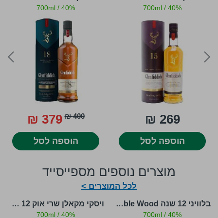
בעולם, וזאת בזכות האיכות הגבוהה, הטעם המוכר שכמעט
700ml
/
40%
700ml
/
40%
ואינו משתנה עשרות שנים, והבקבוקים המשולשים
המפורסמים."
ext
prev
379 ₪
400 ₪
269 ₪
הוספה לסל
הוספה לסל
מוצרים נוספים מספייסייד
לכל המוצרים >
בלוויני 12 שנה Double Wood
ויסקי מקאלן שרי אוק 12 שנים
700ml
/
40%
700ml
/
40%