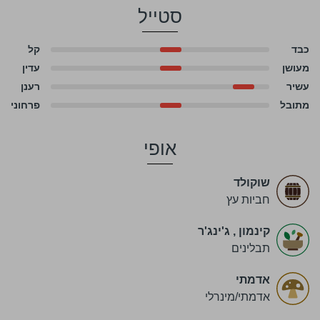
סטייל
כבד
קל
מעושן
עדין
עשיר
רענן
מתובל
פרחוני
אופי
שוקולד
חביות עץ
קינמון
,
ג'ינג'ר
תבלינים
אדמתי
אדמתי/מינרלי