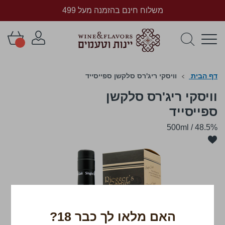
משלוח חינם בהזמנה מעל 499
דף הבית
וויסקי ריג'רס סלקשן ספייסייד
וויסקי ריג'רס סלקשן
ספייסייד
500ml
/
48.5%
לדלג
לסוף
של
גלריית
תמונות
האם מלאו לך כבר 18?