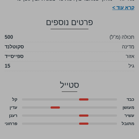
מעודן.
קרא עוד >
הבסיס הספייסיידי מביא איתו פרי בהיר, מאלט מתוק וניקיון
פרטים נוספים
ארומטי, בעוד שהסיומת מוסיפה עומק, נגיעה מינרלית ורמז לעשן
כבול עדין.
באף עולים תפוח ירוק, וניל ודבש, לצד נימה ימית קלה ועשן
תכולה (מ"ל)
500
מרוחק. בפה הוא מאוזן — מתיקות מאלטית ופירותית בתחילה,
מדינה
סקוטלנד
ובהמשך שכבה מעושנת שמשתלבת מבלי להשתלט.
אזור
ספייסייד
הסיומת בינונית־ארוכה, מעט יבשה, עם הד קל של אלון ועשן עדין.
גיל
זהו וויסקי מסקרן למי שמחפש חיבור בין ספייסייד לאיילה — לא
15
מעושן כבד, אלא אלגנטי עם עומק נוסף.
סטייל
כבד
קל
מעושן
עדין
עשיר
רענן
מתובל
פרחוני