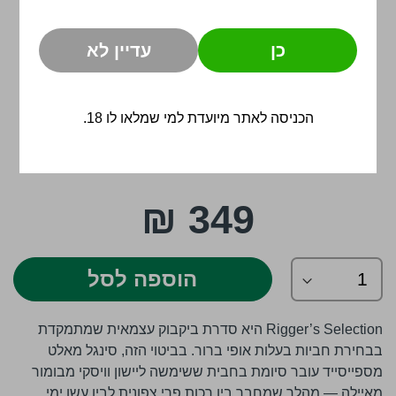
כן
עדיין לא
הכניסה לאתר מיועדת למי שמלאו לו 18.
לדלג
349 ₪
להתחלה
של
גלריית
תמונות
הוספה לסל
Rigger’s Selection היא סדרת ביקבוק עצמאית שמתמקדת
בבחירת חביות בעלות אופי ברור. בביטוי הזה, סינגל מאלט
מספייסייד עובר סיומת בחבית ששימשה ליישון וויסקי מבומור
מאיילה — מהלך שמחבר בין רכות פרי צפונית לבין עשן ימי