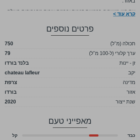
באזור.
את היין מייצרים בכמויות קטנות וברמת איכות מהגבוהות בעולם
קרא עוד >
כבר מספר דורות.
פרטים נוספים
היין מורכב מ 46% ענבי קברנה פרנק ו-54% ענבי מרלו.
יין מרשים ואהוב בקרב אספני יינות
תכולה (מ"ל)
750
ערך קלורי (ל-100 מ"ל)
79
זן - יינות
בלנד בורדו
יקב
chateau lafleur
מדינה
צרפת
אזור
בורדו
שנת ייצור
2020
מאפייני טעם
כבד
קל