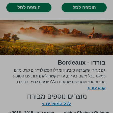
הוספה לסל
הוספה לסל
בורדו - Bordeaux
גם אחרי שקברנה סוביניון ומרלו הפכו לדיירים לגיטימיים
כמעט בכל מקום בעולם, עדיין קשה להתחרות עם המופע
ההדוניסטי והמרשים שהזנים הללו יודעים לנפק בבורדו
שבדרום-מערב צרפת. בין אם מדובר ביינות מבוססי קברנה
קרא עוד >
מהגדה השמאלית או ביינות מבוססי מרלו מהגדה הימנית,
מוצרים נוספים מבורדו
כאשר הם במיטבם יינות בורדו מסוגלים להשתבח בבקבוק
לכל המוצרים >
למשך עשרות שנים. לא בכדי, מדובר באחד מאזורי היין
הקלאסיים, החשובים והמפורסמים ביותר שיש לעולם היין
Le Dragon de Quintus Chateau Quintus
שאטו לטור 2015 - chateau latour 2015