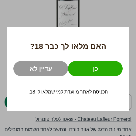
האם מלאו לך כבר 18?
כן
עדיין לא
לדלג
5,500 ₪
להתחלה
של
הכניסה לאתר מיועדת למי שמלאו לו 18.
גלריית
הוספה לסל
תמונות
Chateau Lafleur Pomerol - שאטו לפלר פומרול
אחד מיינות הדגל של אזור בורדו, ונחשב לאחד השמות המובילים