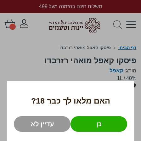
משלוח חינם בהזמנה מעל 499
דף הבית
פיסקו קאפל מואהי רזרבדו
פיסקו קאפל מואהי רזרבדו
קאפל
מותג:
1L
/
40%
לדלג
לסוף
של
האם מלאו לך כבר 18?
גלריית
תמונות
כן
עדיין לא