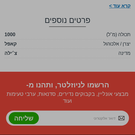
קרא עוד >
שורשיו של המותג "קאפל" נעוצים עוד בשנת 1934, כקואופרטיב
של מה שהיה לאותם ימים "אמני ייצור גפנים", במטרה לרכז את
פרטים נוספים
הייצור והשיווק. המותג המסחרי "קאפל" נולד רק בשנת 1964
תוך התמקדות בפרט בשוק הפיסקו. כיום, קאפל היא החברה
תכולה (מ"ל)
1000
הגדולה והמוכרת ביותר בתחום הפיסקו בעולם. הפיסקו הוא
יצרן / אלכוהול
אלכוהול מזוקק מענבים והוא האלכוהול הלאומי של צ'ילה ופרו
קאפל
פיסקו היא הרוח הלאומית של צ'ילה. מוצרי הפיסקו של קאפל
מדינה
צ׳ילה
מיוצרים מ-100% מענבי מוסקט-פיסקו ומיושנים בחביות אלון
אמריקאי.
הרשמו לניוזלטר, ותהנו מ-
מבצעי אונליין, בקבוקים נדירים, סדנאות, ערבי טעימות
ועוד
שליחה