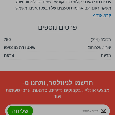
ענבים טרי מענבי קולומברד וקוניאק שמתיישן לפחות שנה.
משקה רעננן עם ארומות וטעמים של דבש, תאנים, משמש,
אפרסק, אגוזי לוז. מומלץ להגיש אותו קר מאוד.
קרא עוד >
יין קינוח (או אפריטיף) נפלא ומענג!
פרטים נוספים
תכולה (מ"ל)
750
יצרן / אלכוהול
שאטו דה מונטיפו
מדינה
צרפת
הרשמו לניוזלטר, ותהנו מ-
מבצעי אונליין, בקבוקים נדירים, סדנאות, ערבי טעימות
ועוד
שליחה