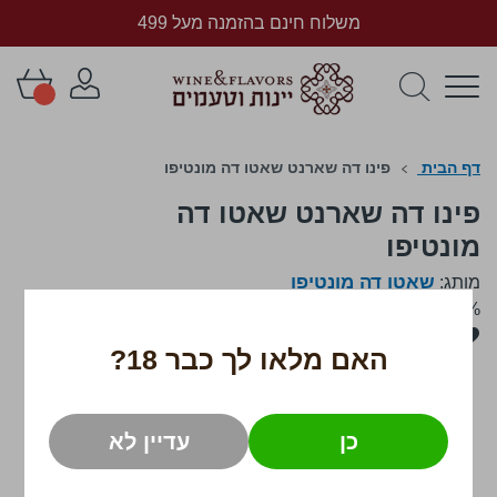
משלוח חינם בהזמנה מעל 499
דף הבית
פינו דה שארנט שאטו דה מונטיפו
פינו דה שארנט שאטו דה
מונטיפו
שאטו דה מונטיפו
מותג:
750ml
/
17.3%
לדלג
לסוף
האם מלאו לך כבר 18?
של
גלריית
תמונות
כן
עדיין לא