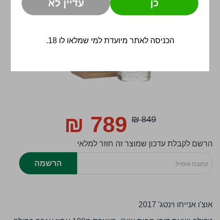
כן
עדיין לא
הכניסה לאתר מיועדת למי שמלאו לו 18.
לדלג
להתחלה
789 ₪
849 ₪
Special
של
Price
גלריית
הרשם לקבלת עדכון שמוצר זה חוזר למלאי
תמונות
הרשמה
אוצ'ו אנייחו וינטג' 2017