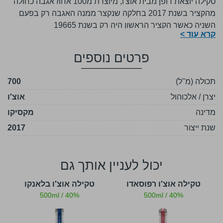
טקילה יוצאת דופן מבית אוצ'ו, מיוצרת מ100 אחוז אגבה כחולה
מהקציר בשנת 2017 בחלקה שנקצר ממנה האגבה רק בפעם
השניה כאשר הקציר הראשון היה רק בשנת 19665
קרא עוד >
הטקילה התיישנה במשך 3 שנים חביות אלון אמריקאיות.
פרטים נוספים
תכולה (מ"ל)
700
יצרן / אלכוהול
אוצ'ו
מדינה
מקסיקו
שנת ייצור
2017
יכול לעניין אותך גם
חו סינגל בארל
טקילה אוצ'ו רפוסאדו
טקילה אוצ'ו בלאנקו
500ml
/
40%
500ml
/
40%