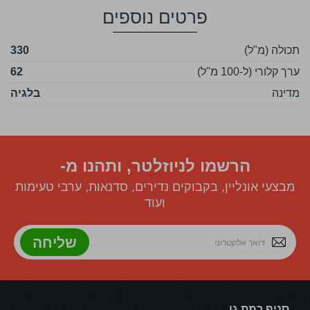
פרטים נוספים
תכולה (מ"ל)
330
ערך קלורי (ל-100 מ"ל)
62
מדינה
בלגיה
הרשמו לניוזלטר, ותהנו מ-
מבצעי אונליין, בקבוקים נדירים, סדנאות, ערבי טעימות
ועוד
שליחה
סניף רמת גן