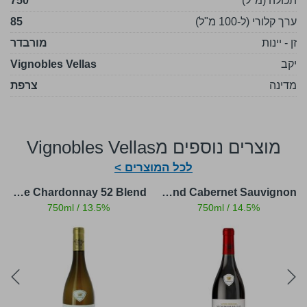
תכולה (מ"ל)
750
ערך קלורי (ל-100 מ"ל)
85
זן - יינות
מורבדר
יקב
Vignobles Vellas
מדינה
צרפת
מוצרים נוספים מVignobles Vellas
לכל המוצרים >
Cuvée Prestige Chardonnay 52 Blend
Cuvée Prestige 99 Blend Cabernet Sauvignon
750ml
/
13.5%
750ml
/
14.5%
ext
prev