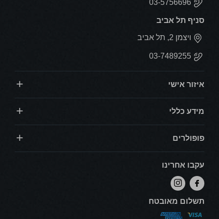
03-5756696
משקל:
21 ק"ג
סניף תל אביב
נפח:
70 ליטר
*
חשוב
*:
יש לוודא קיום מרחב אוורור של לפחות 5 ס"מ מגב
ויצמן 2, תל אביב
מקרר היין ומצדדיו
03-7489255
איזור אישי
מידע כללי
פופולרים
עקבו אחרינו
תשלום מאובטח