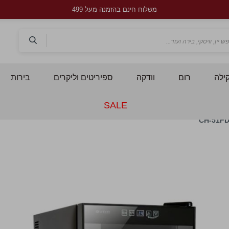
משלוח חינם בהזמנה מעל 499
חפש
ילה
רום
וודקה
ספיריטים וליקרים
בירות
SALE
לדלג
ל
לסוף
ל
של
ש
גלריית
ג
תמונות
ת