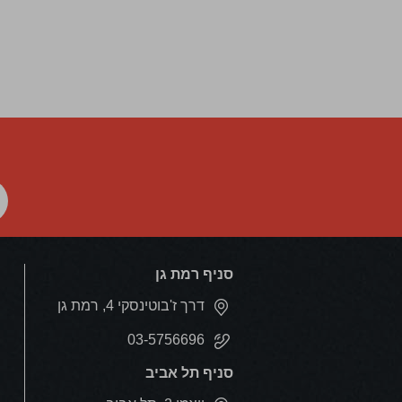
טווח לחות:
>50%RH
מדפים
: מדפי רשת
תאורה:
LED לבן
בקרה:
בקרת אקלים דיגיטלית, מסך מגע
דלת:
2 שכבות, מוגנת UV, דלת Full Glass
מערכת קירור:
טרמו-אלקטרית, No Frost
מתח:
100-240V/50-60Hz
הספק:
55w
מידות (WxDxH)
345x510x652 מ"מ
משקל:
17 ק"ג
נפח:
48 ליטר
סניף רמת גן
*
חשוב
*:
יש לוודא קיום מרחב אוורור של לפחות 5
דרך ז'בוטינסקי 4, רמת גן
ס"מ מגב מקרר היין ומצדדיו
03-5756696
סניף תל אביב