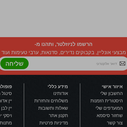
הרשמו לניוזלטר, ותהנו מ-
מבצעי אונליין, בקבוקים נדירים, סדנאות, ערבי טעימות ועוד
שליחה
איזור אישי
מידע כללי
פופולר
החשבון שלי
אודותינו
סינגל 
היסטורית הזמנות
משלוחים והחזרות
יין אדו
המועדפים שלי
שאלות ותשובות
יין לבן
שחזור סיסמא
תקנון אתר
ויסקי י
צור קשר
מדיניות פרטיות
מתנות