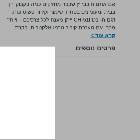
אם אתם חובבי יין שכבר מחזיקים כמה בקבוקי יין
בבית ומעוניינים בפתרון שימור וקירור פשוט ונוח,
דגם ה- CH-51FD1 ייתן מענה לכל צרכיכם – ויותר
מכך. עם מערכת קירור טרמו-אלקטרית, בקרת
קרא עוד >
טמפרטורה דיגיטלית חדשנית ונוחה לשימוש,
תאורת לד לבנה, דלת בעלת זכוכית כפולה (full
פרטים נוספים
glass door) איכותית ומדפי מתכת, מבטיח מקרר
יין זה לשמור היטב על אוסף בקבוקי היין שלכם
בשקט וביעילות.
עם קיבולת בינונית של עד 18 בקבוקים, עיצוב
מהודר ומערכת הפעלה חדישה וקלה לתפעול,
מבטיח מקרר יין זה הנאה צרופה מאוסף היין
שלכם.
הובלה עד הבית בתוספת- 70 ש"ח
כמות בקבוקים מקסימלית:
18 בקבוקים
סוגי התקנה:
Free Standing
טווח טמפרטורה:
11-18ºC