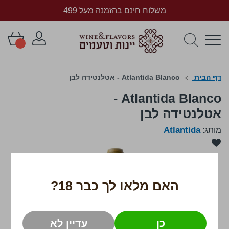
משלוח חינם בהזמנה מעל 499
דף הבית
Atlantida Blanco - אטלנטידה לבן
Atlantida Blanco -
אטלנטידה לבן
Atlantida
מותג:
לדלג
לסוף
של
גלריית
תמונות
האם מלאו לך כבר 18?
כן
עדיין לא